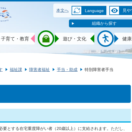
本文へ
見や
Language
組織から探す
子育て・教育
遊び・文化
健康
す
福祉課
障害者福祉
手当・助成
特別障害者手当
必要とする在宅重度障がい者（20歳以上）に支給されます。ただし、