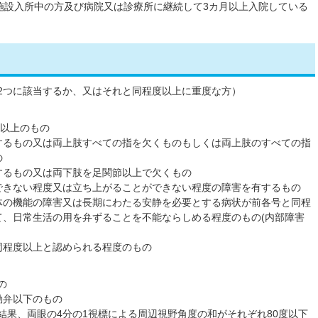
施設入所中の方及び病院又は診療所に継続して3カ月以上入院している
2つに該当するか、又はそれと同程度以上に重度な方）
ル以上のもの
するもの又は両上肢すべての指を欠くものもしくは両上肢のすべての指
の
するもの又は両下肢を足関節以上で欠くもの
できない程度又は立ち上がることができない程度の障害を有するもの
体の機能の障害又は長期にわたる安静を必要とする病状が前各号と同程
て、日常生活の用を弁ずることを不能ならしめる程度のもの(内部障害
同程度以上と認められる程度のもの
の
手動弁以下のもの
結果、両眼の4分の1視標による周辺視野角度の和がそれぞれ80度以下