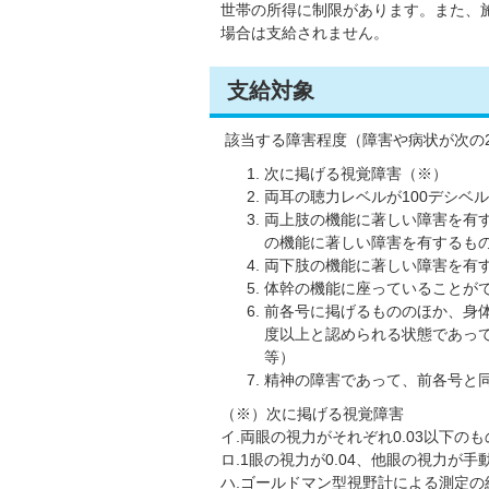
世帯の所得に制限があります。また、
場合は支給されません。
支給対象
該当する障害程度（障害や病状が次の
次に掲げる視覚障害（※）
両耳の聴力レベルが100デシベ
両上肢の機能に著しい障害を有
の機能に著しい障害を有するも
両下肢の機能に著しい障害を有
体幹の機能に座っていることが
前各号に掲げるもののほか、身
度以上と認められる状態であっ
等）
精神の障害であって、前各号と
（※）次に掲げる視覚障害
イ.両眼の視力がそれぞれ0.03以下のも
ロ.1眼の視力が0.04、他眼の視力が
ハ.ゴールドマン型視野計による測定の