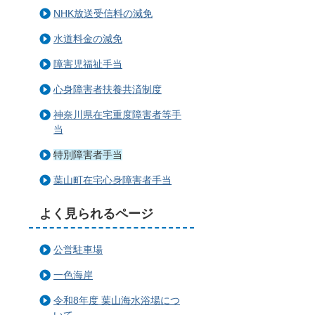
NHK放送受信料の減免
水道料金の減免
障害児福祉手当
心身障害者扶養共済制度
神奈川県在宅重度障害者等手
当
特別障害者手当
葉山町在宅心身障害者手当
よく見られるページ
公営駐車場
一色海岸
令和8年度 葉山海水浴場につ
いて