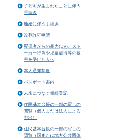
子どもが生まれたことに伴う
手続き
離婚に伴う手続き
改葬許可申請
配偶者からの暴力(DV)、スト
ーカー行為や児童虐待等の被
害を受けた人へ
本人通知制度
パスポート案内
未来につなぐ相続登記
住民基本台帳の一部の写しの
閲覧（個人または法人による
申出）
住民基本台帳の一部の写しの
閲覧（国または地方公共団体