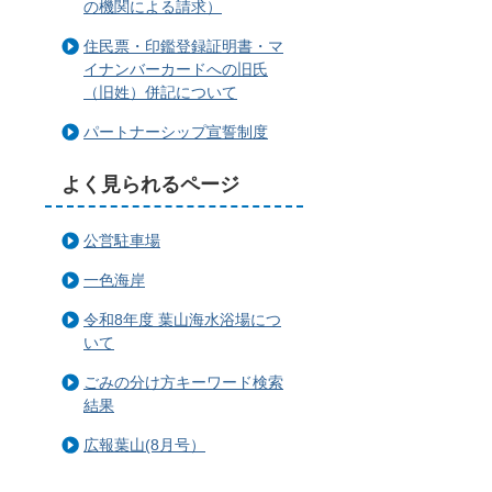
の機関による請求）
住民票・印鑑登録証明書・マ
イナンバーカードへの旧氏
（旧姓）併記について
パートナーシップ宣誓制度
よく見られるページ
公営駐車場
一色海岸
令和8年度 葉山海水浴場につ
いて
ごみの分け方キーワード検索
結果
広報葉山(8月号）