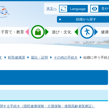
本文へ
見や
Language
組織から探す
子育て・教育
遊び・文化
健康
す
町民健康課
届出・証明
その他の手続き
結婚に伴う手続
関する手続き（国民健康保険・介護保険・後期高齢者医療証）