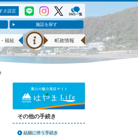
すさ設定
SNS一覧
施設を探す
・福祉
町政情報
き
その他の手続き
結婚に伴う手続き