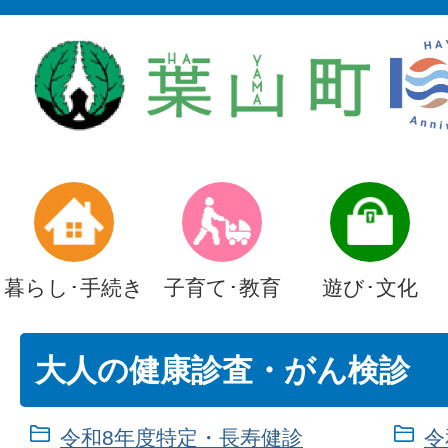
暮らし･手続き
子育て･教育
遊び･文化
大人の健康診査・がん検診
令和8年度特定・長寿健診
令