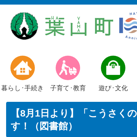
暮らし･手続き
子育て･教育
遊び･文化
【8月1日より】「こうさく
す！（図書館）