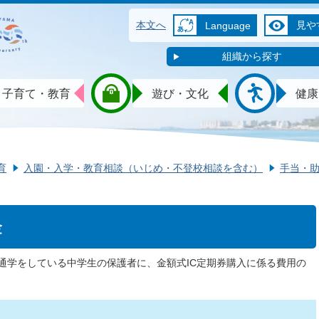
本文へ
見や
Language
組織から探す
子育て・教育
遊び・文化
健康
育
入園・入学・教育相談（いじめ・不登校相談を含む）
手当・
金
通学をしている中学生の保護者に、金額式IC定期券購入に係る費用の