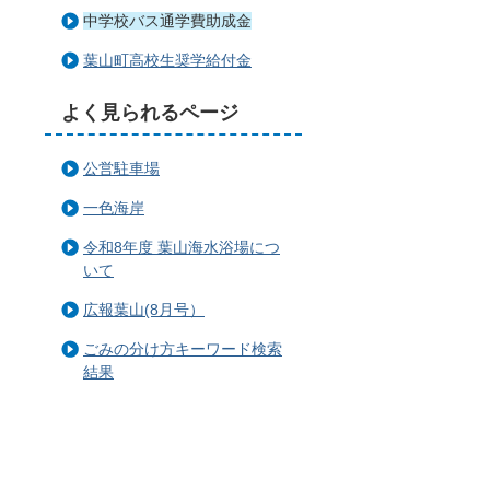
中学校バス通学費助成金
葉山町高校生奨学給付金
よく見られるページ
公営駐車場
一色海岸
令和8年度 葉山海水浴場につ
いて
広報葉山(8月号）
ごみの分け方キーワード検索
結果