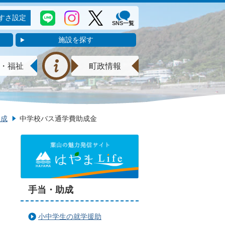
すさ設定
SNS一覧
施設を探す
・福祉
町政情報
助成
中学校バス通学費助成金
手当・助成
小中学生の就学援助