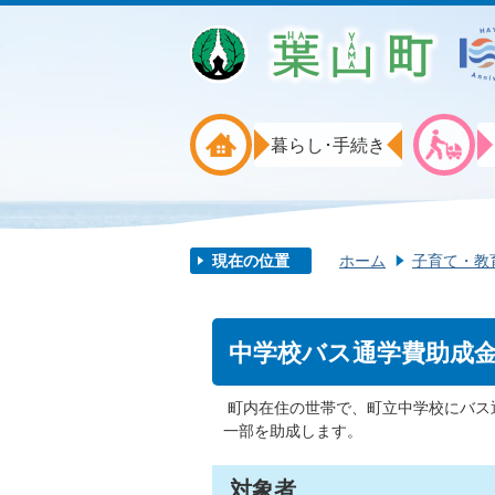
暮らし･手続き
現在の位置
ホーム
子育て・教
中学校バス通学費助成
町内在住の世帯で、町立中学校にバス
一部を助成します。
対象者