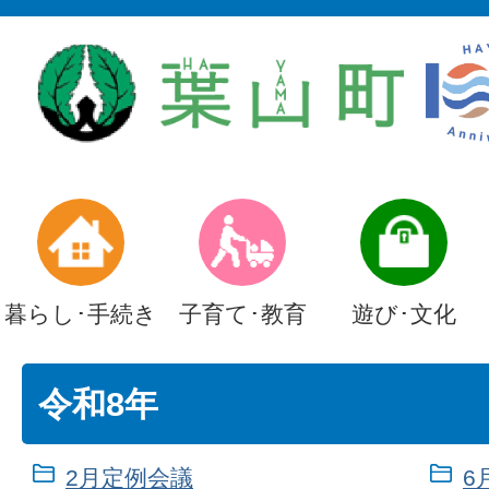
暮らし･手続き
子育て･教育
遊び･文化
令和8年
2月定例会議
6