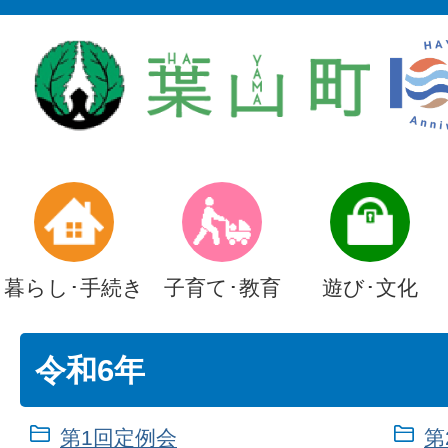
暮らし･手続き
子育て･教育
遊び･文化
令和6年
第1回定例会
第