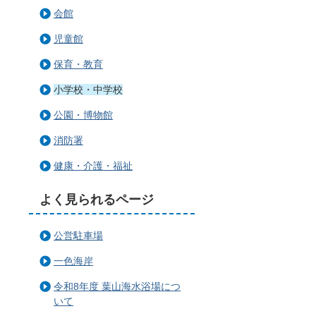
会館
児童館
保育・教育
小学校・中学校
公園・博物館
消防署
健康・介護・福祉
よく見られるページ
公営駐車場
一色海岸
令和8年度 葉山海水浴場につ
いて