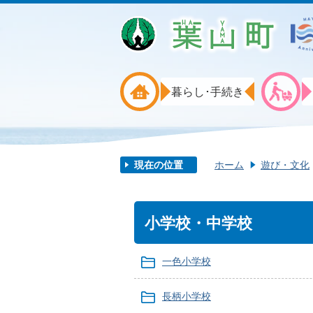
暮らし･手続き
現在の位置
ホーム
遊び・文化
小学校・中学校
一色小学校
長柄小学校