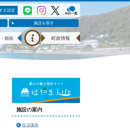
すさ設定
SNS一覧
施設を探す
・福祉
町政情報
施設の案内
生活環境