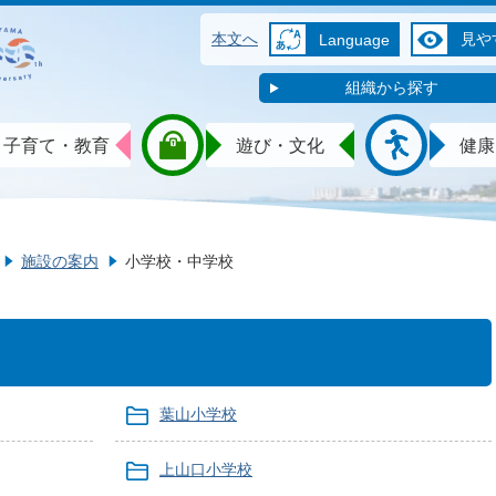
本文へ
見や
Language
組織から探す
子育て・教育
遊び・文化
健康
施設の案内
小学校・中学校
葉山小学校
上山口小学校