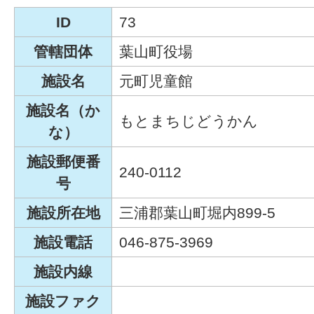
ID
73
管轄団体
葉山町役場
施設名
元町児童館
施設名（か
もとまちじどうかん
な）
施設郵便番
240-0112
号
施設所在地
三浦郡葉山町堀内899-5
施設電話
046-875-3969
施設内線
施設ファク