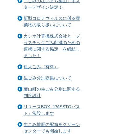
「ごみのないまち葉山」ポス
ターデザイン決定！
新型コロナウィルスに係る廃
棄物の取り扱いについて
カシオ計算機株式会社と「プ
ラスチックごみ削減のための
連携に関する協定」を締結し
ました！
粗大ごみ（有料）
生ごみ分別収集について
葉山町の生ごみ分別に関する
制度設計
リユースBOX（PASSTOパス
ト）常設します
生ごみ堆肥の配布をクリーン
センターでも開始します