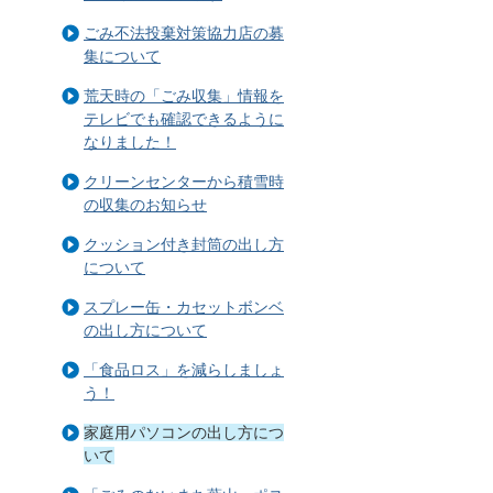
ごみ不法投棄対策協力店の募
集について
荒天時の「ごみ収集」情報を
テレビでも確認できるように
なりました！
クリーンセンターから積雪時
の収集のお知らせ
クッション付き封筒の出し方
について
スプレー缶・カセットボンベ
の出し方について
「食品ロス」を減らしましょ
う！
家庭用パソコンの出し方につ
いて