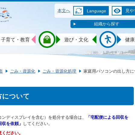
本文へ
見や
Language
組織から探す
子育て・教育
遊び・文化
健康
面
ごみ・資源化
ごみ・資源化処理
家庭用パソコンの出し方に
方について
コンディスプレイを含む）を処分する場合は、
「宅配便による回収を
回収を依頼」
してください。
意ください。