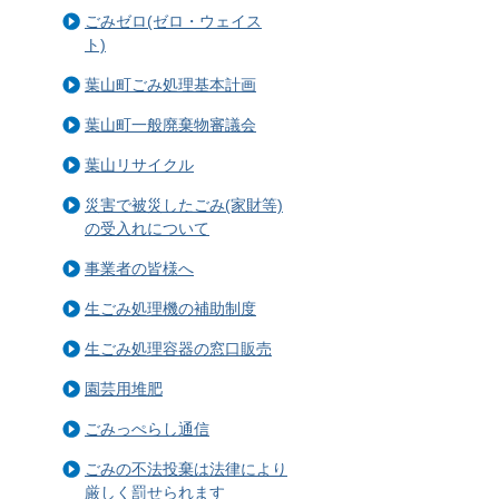
ごみゼロ(ゼロ・ウェイス
ト)
葉山町ごみ処理基本計画
葉山町一般廃棄物審議会
葉山リサイクル
災害で被災したごみ(家財等)
の受入れについて
事業者の皆様へ
生ごみ処理機の補助制度
生ごみ処理容器の窓口販売
園芸用堆肥
ごみっぺらし通信
ごみの不法投棄は法律により
厳しく罰せられます