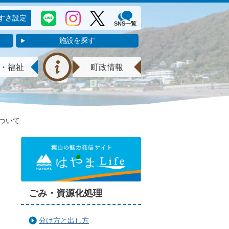
すさ設定
SNS一覧
施設を探す
・福祉
町政情報
ついて
ごみ・資源化処理
分け方と出し方