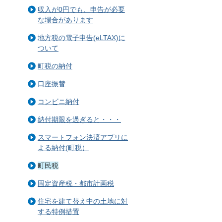
収入が0円でも、申告が必要
な場合があります
地方税の電子申告(eLTAX)に
ついて
町税の納付
口座振替
コンビニ納付
納付期限を過ぎると・・・
スマートフォン決済アプリに
よる納付(町税）
町民税
固定資産税・都市計画税
住宅を建て替え中の土地に対
する特例措置