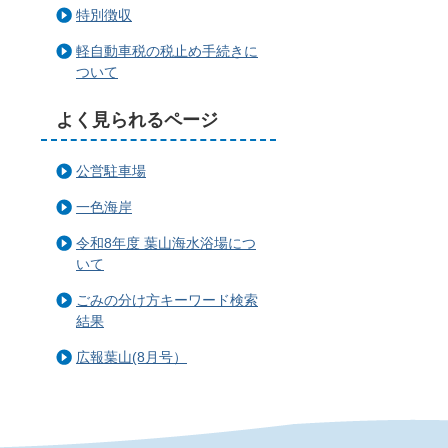
特別徴収
軽自動車税の税止め手続きに
ついて
よく見られるページ
公営駐車場
一色海岸
令和8年度 葉山海水浴場につ
いて
ごみの分け方キーワード検索
結果
広報葉山(8月号）