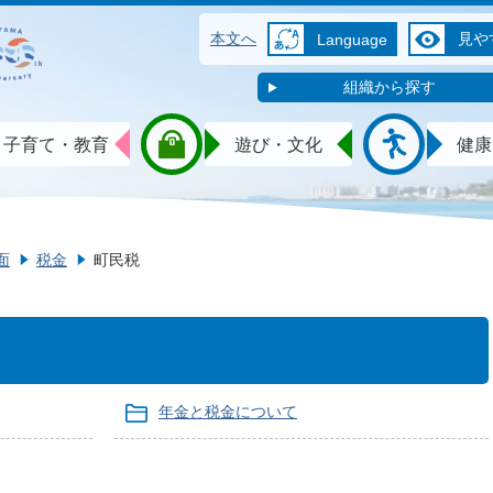
本文へ
見や
Language
組織から探す
子育て・教育
遊び・文化
健康
面
税金
町民税
年金と税金について