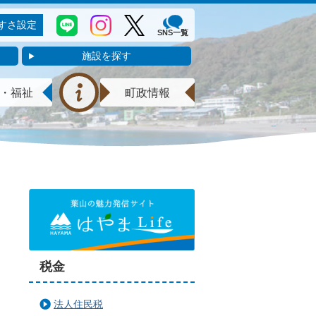
すさ設定
SNS一覧
施設を探す
・福祉
町政情報
税金
法人住民税