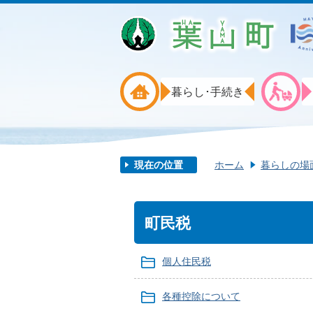
暮らし･手続き
現在の位置
ホーム
暮らしの場
町民税
個人住民税
各種控除について