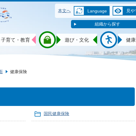
本文へ
見や
Language
組織から探す
子育て・教育
遊び・文化
健康
面
健康保険
国民健康保険