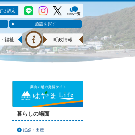
すさ設定
SNS一覧
施設を探す
・福祉
町政情報
暮らしの場面
妊娠・出産