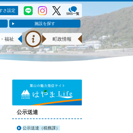
すさ設定
SNS一覧
施設を探す
・福祉
町政情報
公示送達
公示送達（税務課）