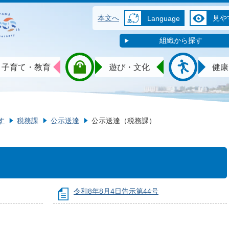
本文へ
見や
Language
組織から探す
子育て・教育
遊び・文化
健康
す
税務課
公示送達
公示送達（税務課）
令和8年8月4日告示第44号